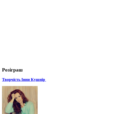
Розіграш
Творчість Інни Кушнір