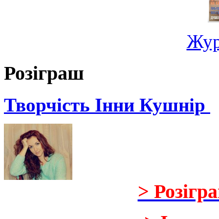
Жур
Розіграш
Творчість Інни Кушнір
> Розігр