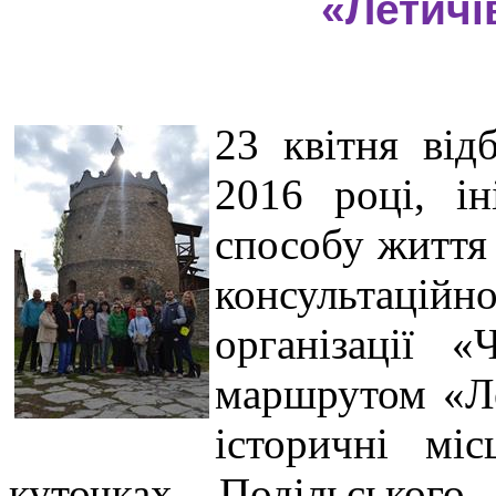
«Летичі
23 квітня від
2016 році, ін
способу життя
консультацій
організації 
маршрутом «Ле
історичні мі
куточках Подільського