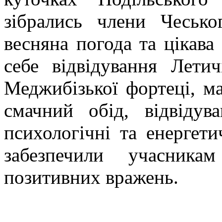
зібрались члени Чеськ
весняна погода та цікава
себе відвідування Летич
Меджибізької фортеці, май
смачний обід, відвідув
психологічні та енергет
забезпечили учасник
позитивних вражень.