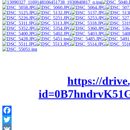
https://driv
id=0B7hndrvK5
AdmirorGallery 4.5.0
, author/s
Vasiljevski
&
Kekeljevic
.
Facebook
Twitter